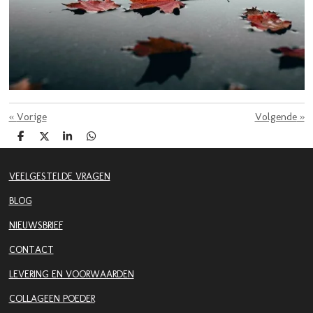
«
Vorige
Volgende
»
D
D
S
D
e
e
h
e
l
e
a
l
e
l
r
e
VEELGESTELDE VRAGEN
n
e
n
BLOG
NIEUWSBRIEF
CONTACT
LEVERING EN VOORWAARDEN
COLLAGEEN POEDER