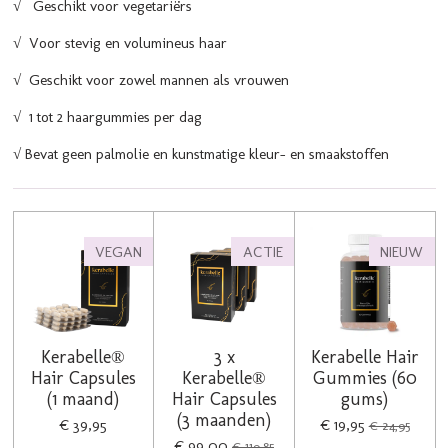
√ Geschikt voor vegetariërs
√ Voor stevig en volumineus haar
√ Geschikt voor zowel mannen als vrouwen
√ 1 tot 2 haargummies per dag
√ Bevat geen palmolie en kunstmatige kleur- en smaakstoffen
VEGAN
ACTIE
NIEUW
Kerabelle®
3 x
Kerabelle Hair
Hair Capsules
Kerabelle®
Gummies (60
(1 maand)
Hair Capsules
gums)
(3 maanden)
€ 39,95
€ 19,95
€ 24,95
€ 99,00
€ 119,85