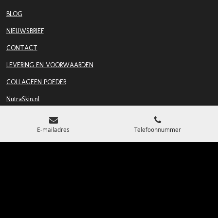
BLOG
NIEUWSBRIEF
CONTACT
LEVERING EN VOORWAARDEN
COLLAGEEN POEDER
NutraSkin.nl
Kerabelle® is een merk van SIMM Pharma B.V.
E-mailadres
Telefoonnummer
Postbus 2539
2002 RA Haarlem
Tel. (0)31 23 20 52 348 / info@kerabelle.nl
KvK 67713262