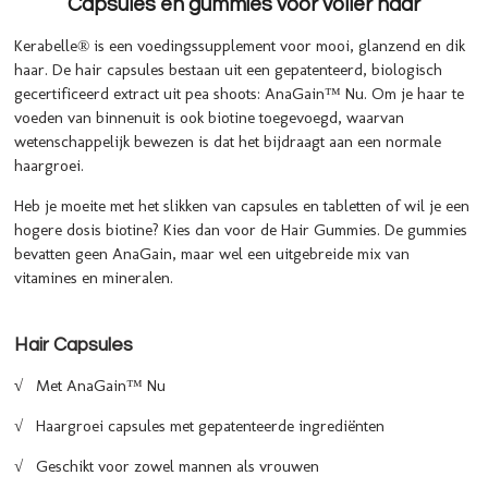
Capsules en gummies voor voller haar
Kerabelle® is
een voedingssupplement voor mooi, glanzend en dik
haar. De h
air capsules
bestaan uit een gepatenteerd, biologisch
gecertificeerd extract uit pea shoots: AnaGain™ Nu. Om je haar te
voeden van binnenuit is ook biotine toegevoegd, waarvan
wetenschappelijk bewezen is dat het bijdraagt
aan een normale
haargroei.
Heb je moeite met het slikken van capsules en tabletten of wil je een
hogere dosis biotine? Kies dan voor de Hair Gummies. De gummies
bevatten geen AnaGain, maar wel een uitgebreide mix van
vitamines en mineralen.
Hair Capsules
√
Met AnaGain™ Nu
√ Haargroei capsules met gepatenteerde ingrediënten
√ Geschikt voor zowel mannen als vrouwen