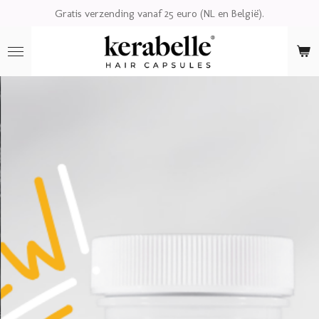
Gratis verzending vanaf 25 euro (NL en België).
Ga
direct
naar
de
hoofdinhoud